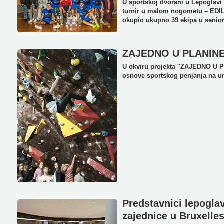
U sportskoj dvorani u Lepoglavi 
turnir u malom nogometu – EDIL
okupio ukupno 39 ekipa u seniors
ZAJEDNO U PLANIN
U okviru projekta ''ZAJEDNO U P
osnove sportskog penjanja na um
Predstavnici lepogla
zajednice u Bruxelle