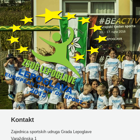
Kontakt
Zajednica sportskih udruga Grada Lepoglave
Varaždinska 1