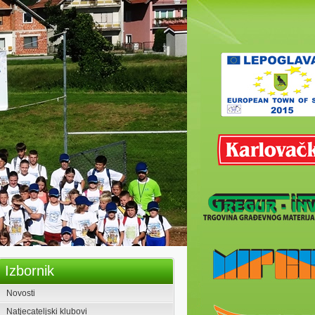
2. SEOSKE IGRE DJEČJIH
VRTIĆA VIŠNJICA 2026
ZAJEDNO U PLANINE – Nacionalni
Izbornik
park Paklenica
Novosti
Natjecateljski klubovi