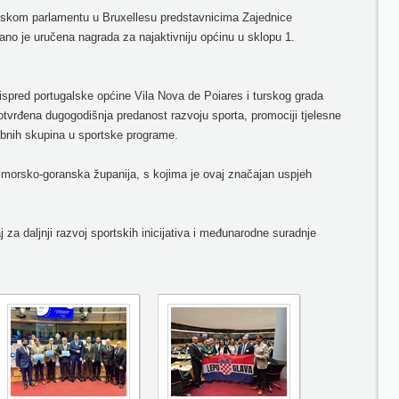
pskom parlamentu u Bruxellesu predstavnicima Zajednice
no je uručena nagrada za najaktivniju općinu u sklopu 1.
ispred portugalske općine Vila Nova de Poiares i turskog grada
potvrđena dugogodišnja predanost razvoju sporta, promociji tjelesne
dobnih skupina u sportske programe.
rimorsko-goranska županija, s kojima je ovaj značajan uspjeh
 za daljnji razvoj sportskih inicijativa i međunarodne suradnje