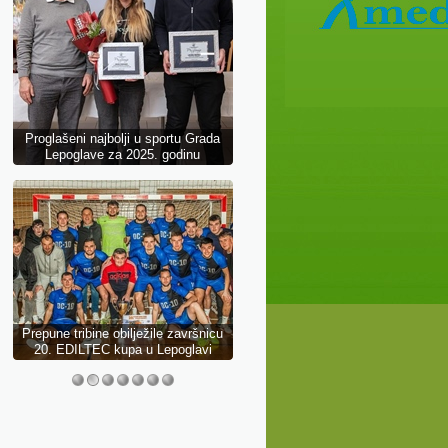
ZAJEDNO U PLANINE
Sportski program povodom Dana
grada Lepoglave 2025