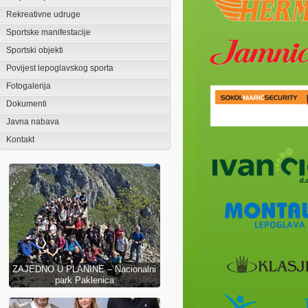
Rekreativne udruge
Sportske manifestacije
Sportski objekti
Povijest lepoglavskog sporta
Proglašeni najbolji u sportu Grada
Fotogalerija
Lepoglave za 2025. godinu
Dokumenti
Javna nabava
Kontakt
Prepune tribine obilježile završnicu
20. EDILTEC kupa u Lepoglavi