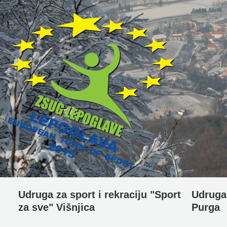
Udruga za sport i rekraciju "Sport
Udruga 
za sve" Višnjica
Purga